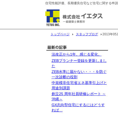
住宅性能評価、長期優良住宅など住宅に関する申請
トップページ
スタッフブログ
2013年
法改正から1年。感じる変化。
ZEBプランナー登録を更新しまし
た
ZEB水準に届かない・・・を防ぐ
一次診断の役割
中規模非住宅省エネ基準引上げと
用途別課題
創立25 周年社員研修レポート ～
沖縄～
GX志向型住宅にするにはどうす
れば…