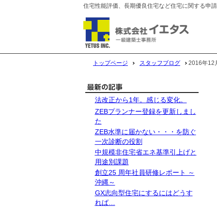
住宅性能評価、長期優良住宅など住宅に関する申請
トップページ
スタッフブログ
2016年
法改正から1年。感じる変化。
ZEBプランナー登録を更新しまし
た
ZEB水準に届かない・・・を防ぐ
一次診断の役割
中規模非住宅省エネ基準引上げと
用途別課題
創立25 周年社員研修レポート ～
沖縄～
GX志向型住宅にするにはどうす
れば…