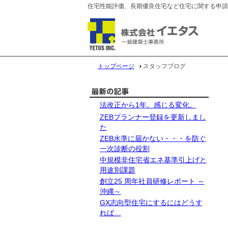
住宅性能評価、長期優良住宅など住宅に関する申請
トップページ
スタッフブログ
法改正から1年。感じる変化。
ZEBプランナー登録を更新しまし
た
ZEB水準に届かない・・・を防ぐ
一次診断の役割
中規模非住宅省エネ基準引上げと
用途別課題
創立25 周年社員研修レポート ～
沖縄～
GX志向型住宅にするにはどうす
れば…