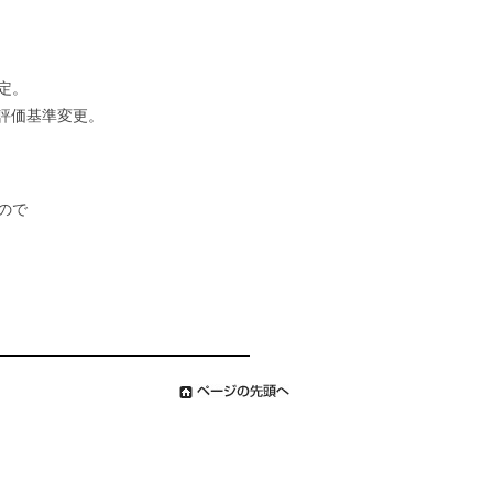
定。
評価基準変更。
ので