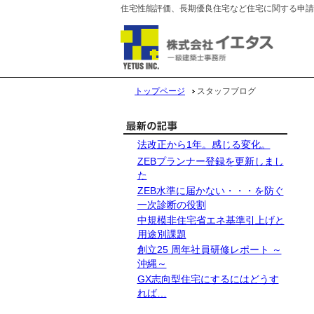
住宅性能評価、長期優良住宅など住宅に関する申請
トップページ
スタッフブログ
法改正から1年。感じる変化。
ZEBプランナー登録を更新しまし
た
ZEB水準に届かない・・・を防ぐ
一次診断の役割
中規模非住宅省エネ基準引上げと
用途別課題
創立25 周年社員研修レポート ～
沖縄～
GX志向型住宅にするにはどうす
れば…