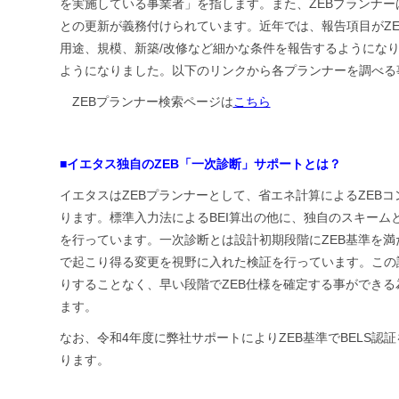
を実施している事業者」を指します。また、ZEBプランナーは
との更新が義務付けられています。近年では、報告項目がZE
用途、規模、新築/改修など細かな条件を報告するようにな
ようになりました。以下のリンクから各プランナーを調べる
ZEBプランナー検索ページは
こちら
■イエタス独自のZEB「一次診断」サポートとは？
イエタスはZEBプランナーとして、省エネ計算によるZEB
ります。標準入力法によるBEI算出の他に、独自のスキーム
を行っています。一次診断とは設計初期段階にZEB基準を
で起こり得る変更を視野に入れた検証を行っています。この
りすることなく、早い段階でZEB仕様を確定する事ができ
ます。
なお、令和4年度に弊社サポートによりZEB基準でBELS認
ります。