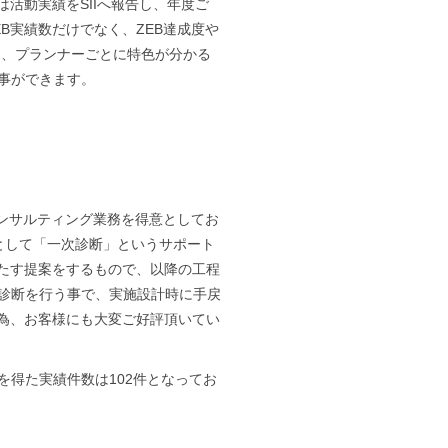
活動実績をSIIへ報告し、年度ご
B実績数だけでなく、ZEB達成度や
り、プランナーごとに特色が分かる
事ができます。
コンサルティング業務を得意としてお
として「一次診断」というサポート
満たす提案をするもので、以降の工程
診断を行う事で、実施設計時に手戻
る為、お客様にも大変ご好評頂いてい
証を得た実績件数は102件となってお