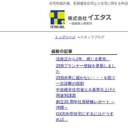
住宅性能評価、長期優良住宅など住宅に関する申請
トップページ
スタッフブログ
法改正から1年。感じる変化。
ZEBプランナー登録を更新しまし
た
ZEB水準に届かない・・・を防ぐ
一次診断の役割
中規模非住宅省エネ基準引上げと
用途別課題
創立25 周年社員研修レポート ～
沖縄～
GX志向型住宅にするにはどうす
れば…